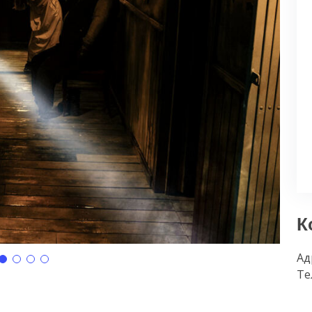
К
Ад
Те