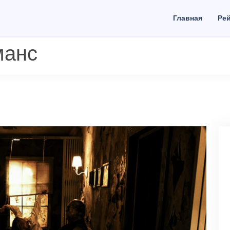
Главная
Рей
манс